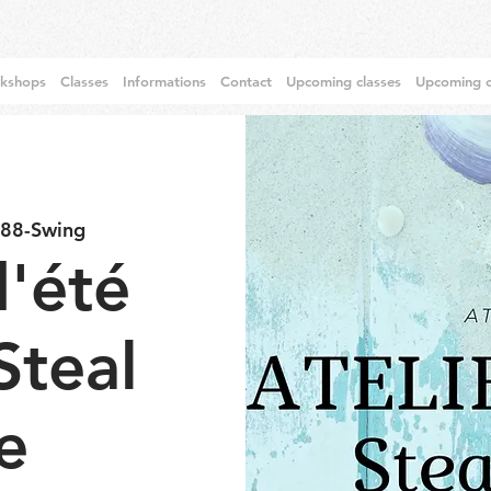
rkshops
Classes
Informations
Contact
Upcoming classes
Upcoming c
 88-Swing
d'été
Steal
e