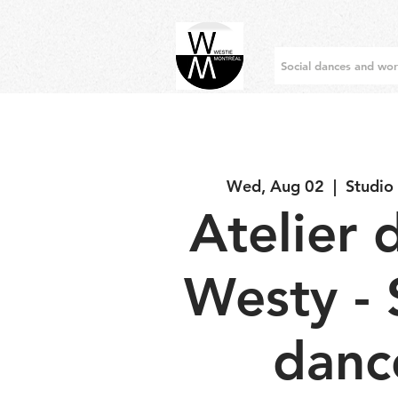
Social dances and wo
Wed, Aug 02
  |  
Studio
Atelier 
Westy - 
danc