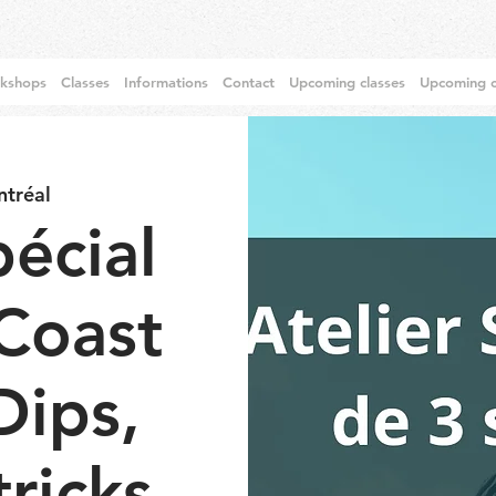
rkshops
Classes
Informations
Contact
Upcoming classes
Upcoming c
tréal
pécial
Coast
Dips,
ricks