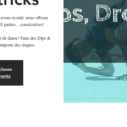
avons écouté: nous offrons
 parties... consécutives!
r de danse! Faire des Dips &
omporte des risques.
closes
ments