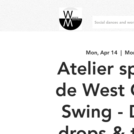
Social dances and wo
Mon, Apr 14
  |  
Mon
Atelier s
de West 
Swing - 
drops & t