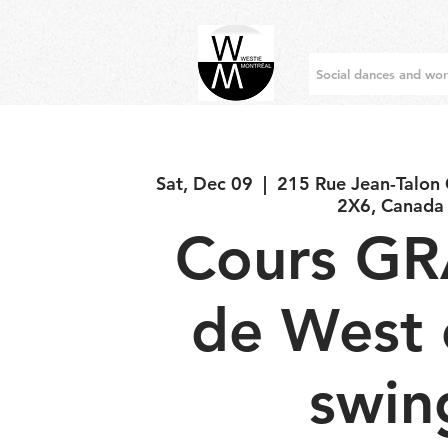
Social dances and wo
Sat, Dec 09
  |  
215 Rue Jean-Talon
2X6, Canada
Cours GR
de West 
swin