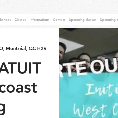
rkshops
Classes
Informations
Contact
Upcoming classes
Upcoming c
 O, Montréal, QC H2R
ATUIT
coast
g