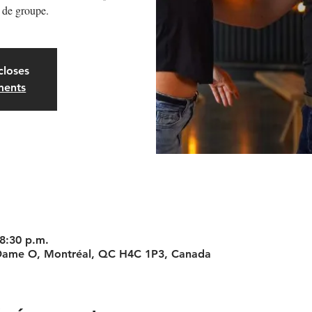
 de groupe.
closes
ments
 8:30 p.m.
 Dame O, Montréal, QC H4C 1P3, Canada