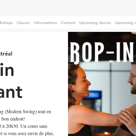
rkshops
Classes
Informations
Contact
Upcoming classes
Upcoming c
tréal
in
ant
ng (Modern Swing) tout en
u bon endroit!
0 à 20h30. Un cours sans
t si vous avez envie de plus,