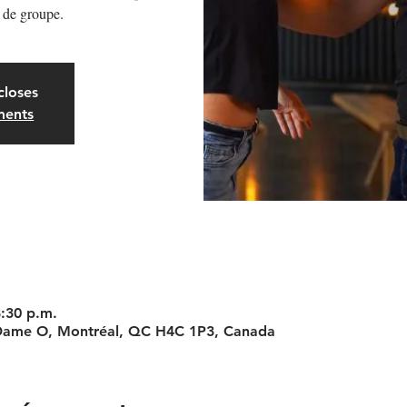
 de groupe.
closes
ments
8:30 p.m.
 Dame O, Montréal, QC H4C 1P3, Canada