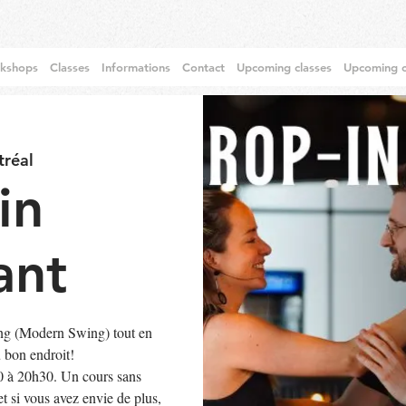
rkshops
Classes
Informations
Contact
Upcoming classes
Upcoming c
réal
in
ant
ng (Modern Swing) tout en
u bon endroit!
0 à 20h30. Un cours sans
t si vous avez envie de plus,