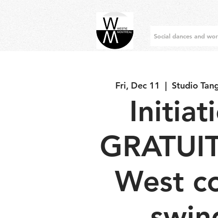
Social dances and wo
Fri, Dec 11
  |  
Studio Tan
Initiat
GRATUIT
West c
swin