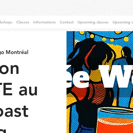
rkshops
Classes
Informations
Contact
Upcoming classes
Upcoming c
go Montréal
ion
E au
oast
g