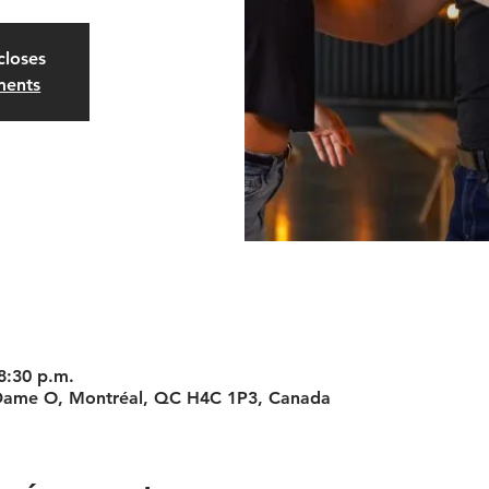
closes
ments
8:30 p.m.
 Dame O, Montréal, QC H4C 1P3, Canada