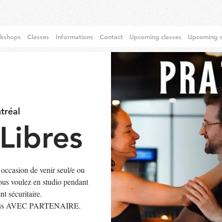
rkshops
Classes
Informations
Contact
Upcoming classes
Upcoming c
tréal
Libres
 occasion de venir seul/e ou
vous voulez en studio pendant
t sécuritaire.
ez-vous AVEC PARTENAIRE.