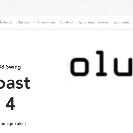
rkshops
Classes
Informations
Contact
Upcoming classes
Upcoming c
88 Swing
oast
 4
 ou équivalent