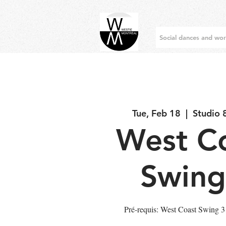
Social dances and wo
Tue, Feb 18
  |  
Studio 
West C
Swing
Pré-requis: West Coast Swing 3