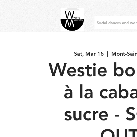
Social dances and wo
Sat, Mar 15
  |  
Mont-Sain
Westie b
à la cab
sucre -
OU