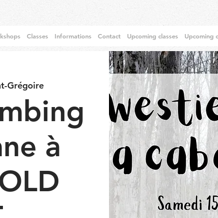
rkshops
Classes
Informations
Contact
Upcoming classes
Upcoming c
t-Grégoire
ombing
ane à
 SOLD
T