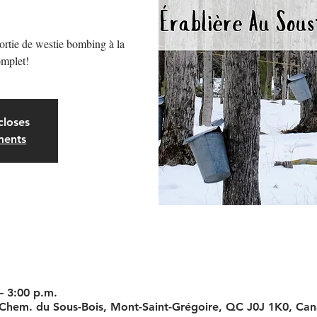
sortie de westie bombing à la
omplet!
closes
ments
– 3:00 p.m.
 Chem. du Sous-Bois, Mont-Saint-Grégoire, QC J0J 1K0, Ca